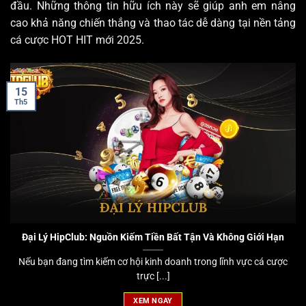
đầu. Những thông tin hữu ích này sẽ giúp anh em nâng
Điểm mạnh của cổng game là cam kết minh bạch trong
cao khả năng chiến thắng và thao tác dễ dàng tại nền tảng
giao dịch tài chính, rõ ràng trong việc trao đổi thưởng và
cá cược HOT HIT mới 2025.
quan trọng nhất là bảo mật thông tin khách hàng tuyệt đối.
Chính điều này giúp người chơi hoàn toàn yên tâm khi lựa
chọn nơi đây làm nơi giải trí và đầu tư lâu dài.
15
Lý do nên chọn cổng game HipClub trực tuyến
Th5
Trước khi tham gia bất kỳ nền tảng giải trí trực tuyến nào,
người chơi cần cân nhắc các yếu tố như pháp lý, bảo mật,
đa dạng trò chơi và chất lượng dịch vụ. Cổng game HipClub
hội tụ đầy đủ các yếu tố đó, mang đến trải nghiệm đáng tin
cậy và hấp dẫn.
Giấy phép hoạt động hợp pháp
Đại Lý HipClub: Nguồn Kiếm Tiền Bất Tận Và Không Giới Hạn
Một trong những yếu tố giúp HipClub khẳng định vị thế là sở
Nếu bạn đang tìm kiếm cơ hội kinh doanh trong lĩnh vực cá cược
hữu giấy phép hợp pháp từ tổ chức quốc tế. Đây chính là
trực [...]
nền tảng bảo vệ quyền lợi người chơi lâu dài. Việc hoạt
động hợp pháp không chỉ tạo dựng niềm tin, mà còn đảm
XEM NGAY