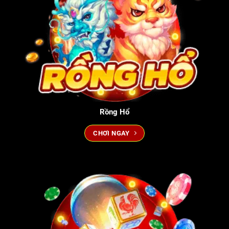
Rồng Hổ
CHƠI NGAY