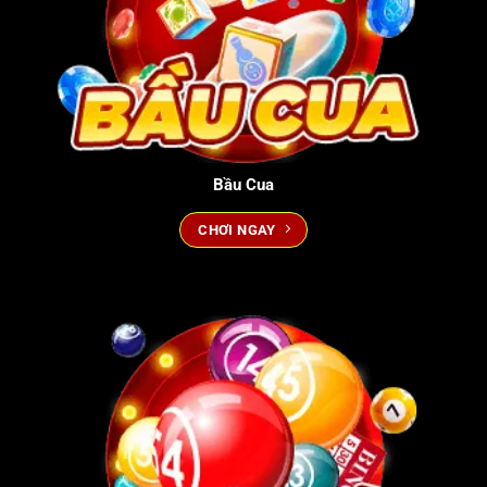
Bầu Cua
CHƠI NGAY