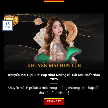
bảo quyền lợi rõ ràng trong các tranh chấp nếu có.
Cổng game này cam kết minh bạch trong mọi giao dịch và
hoạt động kinh doanh. Cơ chế trò chơi được kiểm duyệt
15
định kỳ nhằm duy trì tính công bằng và ngăn chặn gian lận.
Th5
Sự phát triển ngày càng lớn trong làng giải trí và cộng động
game thủ hàng triệu người là minh chứng cho độ uy tín và
đáng trải nghiệm hiện nay.
Đa dạng game giải trí
Không chỉ dừng lại ở số lượng, HipClub còn tập trung đầu tư
chất lượng vào từng tựa game, giúp người chơi không bao
Khuyến Mãi HipClub: Cập Nhật Những Ưu Đãi Mới Nhất Năm
giờ cảm thấy nhàm chán. Từ những trò chơi mang tính
2025
chiến lược cao đến những game đơn giản giải trí nhẹ nhàng,
Khuyến mãi HipClub là một trong những chương trình hấp dẫn
nơi đây hứa hẹn đáp ứng mọi nhu cầu mọi khách hàng.
thu hút rất nhiều [...]
Truy cập để tìm hiểu thêm về lịch sử hình thành và độ tin
cậy của nhà cái
KO66
.
XEM NGAY