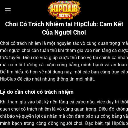
Bỏ
qua
nội
Chơi Có Trách Nhiệm tại HipClub: Cam Kết
dung
Của Người Chơi
Chơi có trách nhiệm
là một nguyên tắc vô cùng quan trọng mà
mỗi người chơi cần tuân thủ khi tham gia vào nền tảng cá cược
trực tuyến. Điều đó vừa giúp cược thủ bảo vệ tài chính cá nhân
mà có môi trường cá cược công bằng, minh bạch và an toàn.
Để tìm hiểu rõ hơn về nội dung này, mời các bạn cùng truy cập
HipClub để cập nhật những thông tin mới nhất.
Lý do cần chơi có trách nhiệm
Khi tham gia vào bất kỳ nền tảng cá cược nào, việc duy trì thói
quen chơi có trách nhiệm là vô cùng quan trọng. Điều đó không
chỉ bảo vệ quyền lợi cá nhân mà còn đảm bảo sự công bằng và
minh bạch trong cộng đồng người chơi. Đặc biệt, tại HipClub