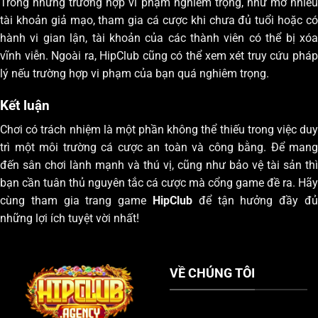
Trong những trường hợp vi phạm nghiêm trọng, như mở nhiều
tài khoản giả mạo, tham gia cá cược khi chưa đủ tuổi hoặc có
hành vi gian lận, tài khoản của các thành viên có thể bị xóa
vĩnh viễn. Ngoài ra, HipClub cũng có thể xem xét truy cứu pháp
lý nếu trường hợp vi phạm của bạn quá nghiêm trọng.
Kết luận
Chơi có trách nhiệm là một phần không thể thiếu trong việc duy
trì một môi trường cá cược an toàn và công bằng. Để mang
đến sân chơi lành mạnh và thú vị, cũng như bảo vệ tài sản thì
bạn cần tuân thủ nguyên tắc cá cược mà cổng game đề ra. Hãy
cùng tham gia trang game
HipClub
để tận hưởng đầy đ
những lợi ích tuyệt vời nhất!
VỀ CHÚNG TÔI