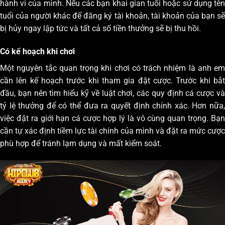
hành vi của mình. Nếu các bạn khai gian tuổi hoặc sử dụng tên
tuổi của người khác để đăng ký tài khoản, tài khoản của bạn sẽ
bị hủy ngay lập tức và tất cả số tiền thưởng sẽ bị thu hồi.
Có kế hoạch khi chơi
Một nguyên tắc quan trọng khi chơi có trách nhiệm là anh em
cần lên kế hoạch trước khi tham gia đặt cược. Trước khi bắt
đầu, bạn nên tìm hiểu kỹ về luật chơi, các quy định cá cược và
tỷ lệ thưởng để có thể đưa ra quyết định chính xác. Hơn nữa,
việc đặt ra giới hạn cá cược hợp lý là vô cùng quan trọng. Bạn
cần tự xác định tiềm lực tài chính của mình và đặt ra mức cược
phù hợp để tránh lạm dụng và mất kiểm soát.