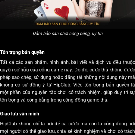
Đảm bảo sân chơi công bằng, uy tín
Tôn trọng bản quyền
Tất cả các sản phẩm, hình ảnh, bài viết và dịch vụ đều thuộc
quyền sở hữu của cổng game này. Do đó, cược thủ không được
phép sao chép, sử dụng hoặc đăng tải những nội dung này mà
không có sự đồng ý từ HipClub. Việc tôn trọng bản quyền là
một phần của nguyên tắc chơi có trách nhiệm, giúp duy trì sự
tôn trọng và công bằng trong cộng đồng game thủ.
Giao lưu văn minh
HipClub không chỉ là nơi để cá cược mà còn là cộng đồng nơi
mọi người có thể giao lưu, chia sẻ kinh nghiệm và chơi có trách